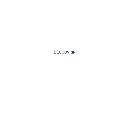
Communauté d’Agglomération
Arles Crau Camargue Montagnette
DÉCOUVRIR →
Montpellier
Méditerranée